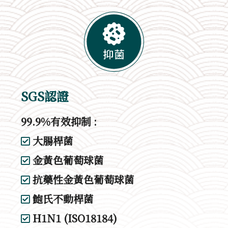
SGS認證
99.9%有效抑制 :
大腸桿菌
金黃色葡萄球菌
抗藥性金黃色葡萄球菌
鮑氏不動桿菌
H1N1 (ISO18184)